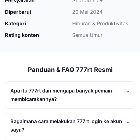
Persyaratan
Android 6.0+
Diperbarui
20 Mei 2024
Kategori
Hiburan & Produktivitas
Rating konten
Semua Umur
Panduan & FAQ 777rt Resmi
Apa itu 777rt dan mengapa banyak pemain
membicarakannya?
Bagaimana cara melakukan 777rt login ke akun
saya?