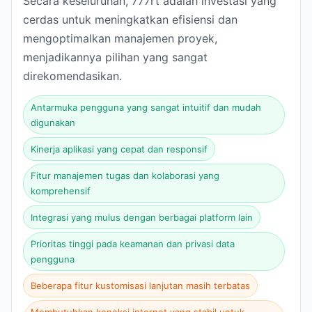
Secara keseluruhan, 777rt adalah investasi yang
cerdas untuk meningkatkan efisiensi dan
mengoptimalkan manajemen proyek,
menjadikannya pilihan yang sangat
direkomendasikan.
Antarmuka pengguna yang sangat intuitif dan mudah
digunakan
Kinerja aplikasi yang cepat dan responsif
Fitur manajemen tugas dan kolaborasi yang
komprehensif
Integrasi yang mulus dengan berbagai platform lain
Prioritas tinggi pada keamanan dan privasi data
pengguna
Beberapa fitur kustomisasi lanjutan masih terbatas