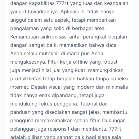
dengan kapabilitas 777rt yang luas dan keandalan
yang ditawarkannya. Aplikasi ini tidak hanya
unggul dalam satu aspek, tetapi memberikan
pengalaman yang solid di berbagai area.
Kemampuan sinkronisasi antar perangkat berjalan
dengan sangat baik, memastikan bahwa data
Anda selalu mutakhir di mana pun Anda
mengaksesnya. Fitur kerja offline yang robust
juga menjadi nilai jual yang kuat, memungkinkan
produktivitas tetap berjalan bahkan tanpa koneksi
internet. Desain visual yang modern dan minimalis
tidak hanya enak dipandang, tetapi juga
mendukung fokus pengguna. Tutorial dan
panduan yang disediakan sangat jelas, membantu
pengguna memaksimalkan setiap fitur. Dukungan
pelanggan juga responsif dan membantu. 777rt
adalah pilihan yang sangat baik bagi siapa saja