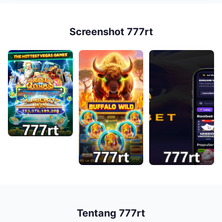
Screenshot 777rt
Tentang 777rt