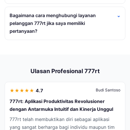
Bagaimana cara menghubungi layanan
pelanggan 777rt jika saya memiliki
pertanyaan?
Ulasan Profesional 777rt
★
★
★
★
★
4.7
Budi Santoso
777rt: Aplikasi Produktivitas Revolusioner
dengan Antarmuka Intuitif dan Kinerja Unggul
777rt telah membuktikan diri sebagai aplikasi
yang sangat berharga bagi individu maupun tim