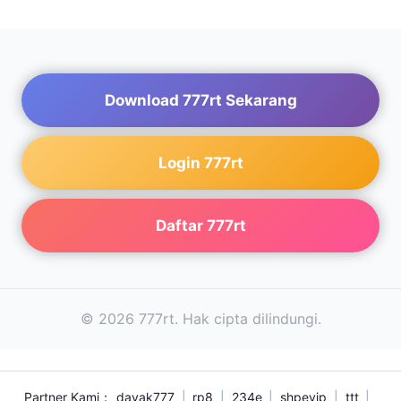
Download 777rt Sekarang
Login 777rt
Daftar 777rt
© 2026 777rt. Hak cipta dilindungi.
Partner Kami：
dayak777
|
rp8
|
234e
|
shpevip
|
ttt
|