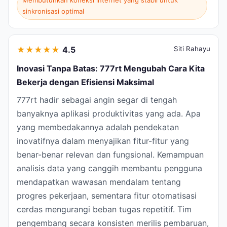
Membutuhkan koneksi internet yang stabil untuk
sinkronisasi optimal
★
★
★
★
★
4.5
Siti Rahayu
Inovasi Tanpa Batas: 777rt Mengubah Cara Kita
Bekerja dengan Efisiensi Maksimal
777rt hadir sebagai angin segar di tengah
banyaknya aplikasi produktivitas yang ada. Apa
yang membedakannya adalah pendekatan
inovatifnya dalam menyajikan fitur-fitur yang
benar-benar relevan dan fungsional. Kemampuan
analisis data yang canggih membantu pengguna
mendapatkan wawasan mendalam tentang
progres pekerjaan, sementara fitur otomatisasi
cerdas mengurangi beban tugas repetitif. Tim
pengembang secara konsisten merilis pembaruan,