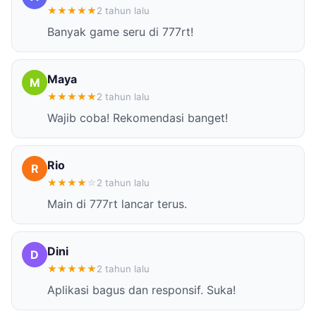
★
★
★
★
★
2 tahun lalu
Banyak game seru di 777rt!
Maya
M
★
★
★
★
★
2 tahun lalu
Wajib coba! Rekomendasi banget!
Rio
R
★
★
★
★
☆
2 tahun lalu
Main di 777rt lancar terus.
Dini
D
★
★
★
★
★
2 tahun lalu
Aplikasi bagus dan responsif. Suka!